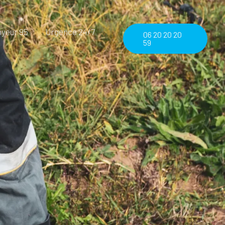
yeur 95
Urgence 24/7
06 20 20 20
59