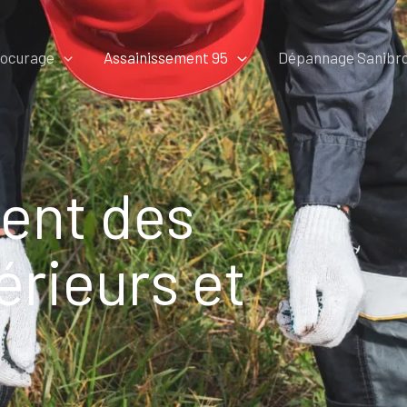
rocurage
Assainissement 95
Dépannage Sanibro
ent des
rieurs et