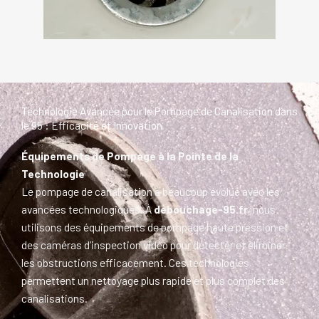
Technologie Avancée pour le Pompage de Canalisation dans
le 95 : Efficacité et Innovation
Équipements de Pompage à la Pointe de la
Technologie
Le pompage de canalisation a beaucoup évolué avec les
avancées technologiques. À
debouchage-95.fr
, nous
utilisons des équipements de pompage haute pression et
des caméras d’inspection vidéo pour détecter et éliminer
les obstructions efficacement. Ces technologies
permettent un nettoyage plus rapide et plus complet des
canalisations.