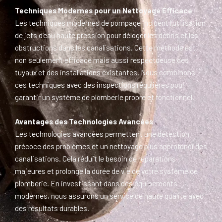
Techniques Modernes pour un Nettoyage Efficace
Les techniques modernes de pompage incluent l’utilisation
de jets d’eau haute pression pour déloger les débris et les
obstructions dans les canalisations. Cette méthode est
non seulement efficace mais aussi respectueuse des
tuyaux et des installations existantes. Nous combinons
ces techniques avec des inspections régulières pour
garantir un système de plomberie propre et fonctionnel.
Avantages des Technologies Avancées
Les technologies avancées permettent une détection
précoce des problèmes et un nettoyage plus approfondi des
canalisations. Cela réduit le besoin de réparations
majeures et prolonge la durée de vie de votre système de
plomberie. En investissant dans des équipements
modernes, nous assurons un service de haute qualité avec
des résultats durables.