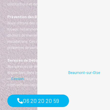
obstructions et de prévenir les futurs bouchons.
Prévention des Bouchons de Tuyaux
Nous offrons des conseils pour prévenir les bouchons de
tuyaux, notamment l’utilisation de filtres, l’élimination des
déchets de manière appropriée et l’entretien régulier des
installations. Ces mesures peuvent aider à éviter des
problèmes de plomberie coûteux à l’avenir.
Services de Débouchage dans les Villes Voisines
Nos services de débouchage de tuyaux sont également
disponibles dans les environs comme
Beaumont-sur-Oise
et
Cesson
. Nous nous engageons à fournir des
interventions rapides et efficaces dans toute la région.
06 20 20 20 59