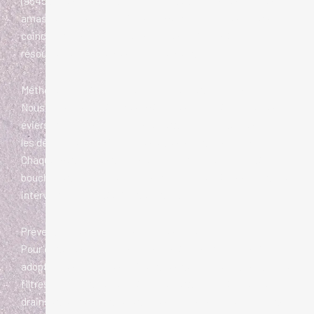
(95450). Les obstructions peuvent être causées par des
amas de graisse, des débris alimentaires ou des objets
coincés. Nous offrons des services spécialisés pour
résoudre ces problèmes efficacement.
Méthodes de Débouchage pour Éviers et Lavabos
Nous utilisons différentes méthodes pour déboucher les
éviers et lavabos, y compris le nettoyage haute pression,
les déboucheurs mécaniques et les solutions chimiques.
Chaque méthode est choisie en fonction de la gravité du
bouchon et du type de canalisation concerné, assurant une
intervention adaptée à votre situation.
Prévention des Bouchons dans les Éviers
Pour éviter les bouchons dans vos éviers et lavabos à Vigny,
adoptez des pratiques préventives telles que l’utilisation de
filtres pour capturer les débris, le nettoyage régulier des
drains et l’évitement de jeter des graisses ou des produits